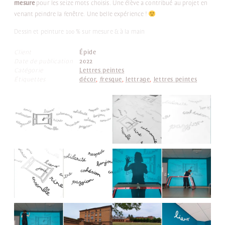
mesure
pour les seize mots choisis. Une élève a contribué au projet en
venant peindre la fenêtre. Une belle expérience !
Dessin et peinture 100 % sur mesure & à la main
Client
Épide
Date de publication
2022
Catégorie
Lettres peintes
Étiquettes
décor
,
fresque
,
lettrage
,
lettres peintes